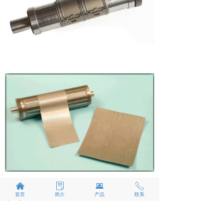
낀
ꂓ
뀵
ꂅ
首页
简介
产品
联系
制成品