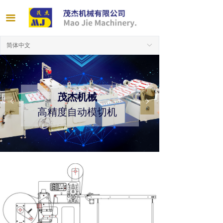
끀
简体中文
ꀅ
茂杰机械
넳
넲
高精度自动模切机